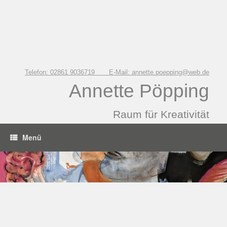
Zum
Inhalt
springen
Telefon: 02861 9036719 E-Mail: annette.poepping@web.de
Annette Pöpping
Raum für Kreativität
Menü