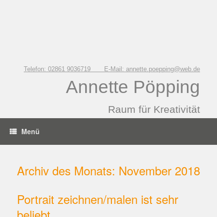
Zum
Inhalt
springen
Telefon: 02861 9036719 E-Mail: annette.poepping@web.de
Annette Pöpping
Raum für Kreativität
Menü
Archiv des Monats:
November 2018
Portrait zeichnen/malen ist sehr
beliebt