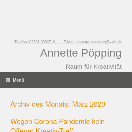
Zum
Inhalt
springen
Telefon: 02861 9036719 E-Mail: annette.poepping@web.de
Annette Pöpping
Raum für Kreativität
Menü
Archiv des Monats:
März 2020
Wegen Corona Pandemie kein
Offener Kreativ-Treff