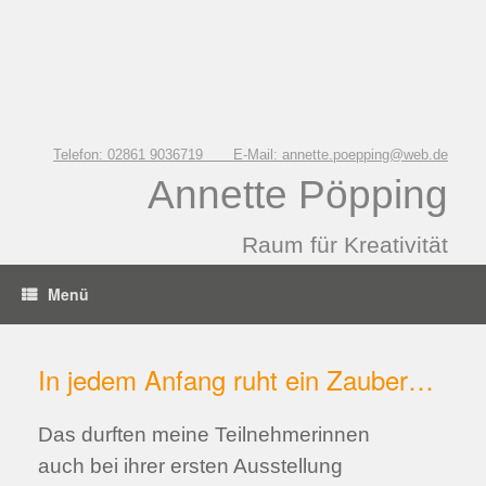
Zum
Inhalt
springen
Telefon: 02861 9036719 E-Mail: annette.poepping@web.de
Annette Pöpping
Raum für Kreativität
Menü
In jedem Anfang ruht ein Zauber…
Das durften meine Teilnehmerinnen
auch bei ihrer ersten Ausstellung