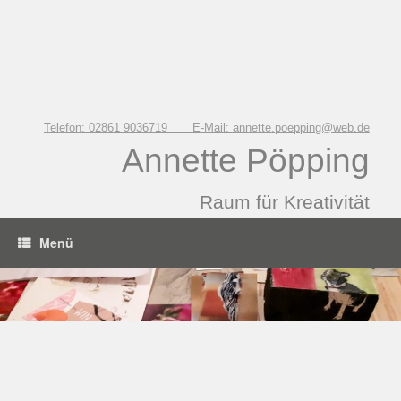
Zum
Inhalt
springen
Telefon: 02861 9036719 E-Mail: annette.poepping@web.de
Annette Pöpping
Raum für Kreativität
Menü