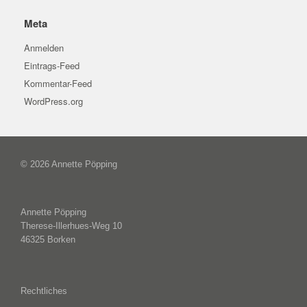
Meta
Anmelden
Eintrags-Feed
Kommentar-Feed
WordPress.org
© 2026 Annette Pöpping
Annette Pöpping
Therese-Illerhues-Weg 10
46325 Borken
Rechtliches