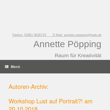
Zum
Inhalt
springen
Telefon: 02861 9036719 E-Mail: annette.poepping@web.de
Annette Pöpping
Raum für Kreativität
Menü
Autoren-Archiv:
Workshop Lust auf Portrait?! am
20.10.2018